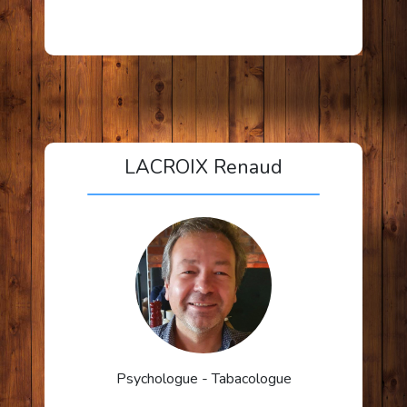
LACROIX Renaud
Psychologue
Tabacologue
Massothérapeute
En savoir plus
Psychologue - Tabacologue