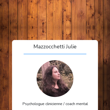
Mazzocchetti Julie
Accompagnement adultes,
adolescents et enfants
En savoir plus
Psychologue clinicienne / coach mental